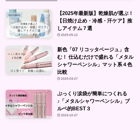
【2025年最新版】乾燥肌が選ぶ！
【日焼け止め・冷感・汗ケア】推
しアイテム７選
2025-05-12
新色「07 リコッタベージュ」含
む！ 仕込むだけで盛れる「メタル
シャワーペンシル」マット系４色
比較
2025-03-27
ぷっくり涙袋が簡単につくれる
♪「メタルシャワーペンシル」ブ
ルベ的BEST３
2024-10-27